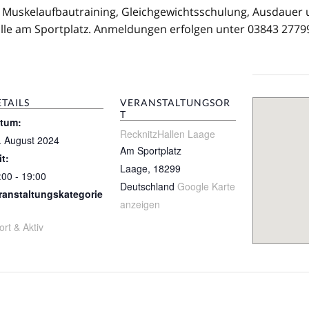
er. Muskelaufbautraining, Gleichgewichtsschulung, Ausdauer
alle am Sportplatz. Anmeldungen erfolgen unter 03843 277
TAILS
VERANSTALTUNGSOR
T
tum:
RecknitzHallen Laage
. August 2024
Am Sportplatz
it:
Laage
,
18299
:00 - 19:00
Deutschland
Google Karte
ranstaltungskategorie
anzeigen
ort & Aktiv