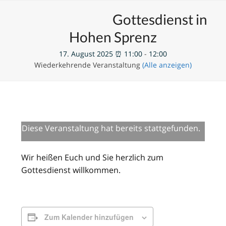
Skip
Open
Close
Unsere Veranstaltungen
Gottesdienst in
to
mobile
mobile
content
Hohen Sprenz
menu
menu
17. August 2025 ⏰ 11:00
-
12:00
Wiederkehrende Veranstaltung
(Alle anzeigen)
Diese Veranstaltung hat bereits stattgefunden.
Wir heißen Euch und Sie herzlich zum
Gottesdienst willkommen.
Zum Kalender hinzufügen