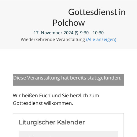
Skip
Open
Close
Unsere Veranstaltungen
Gottesdienst in
to
mobile
mobile
content
Polchow
menu
menu
17. November 2024 ⏰ 9:30
-
10:30
Wiederkehrende Veranstaltung
(Alle anzeigen)
Diese Veranstaltung hat bereits stattgefunden.
Wir heißen Euch und Sie herzlich zum
Gottesdienst willkommen.