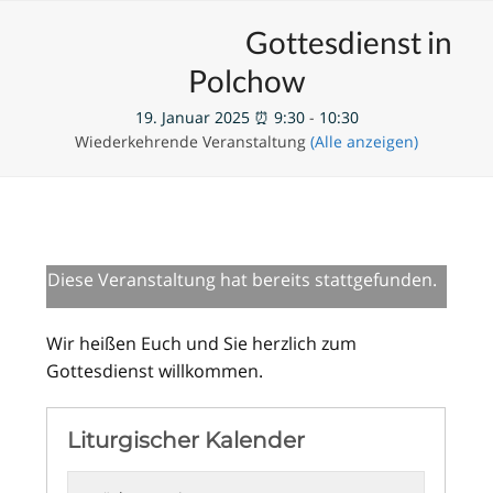
Skip
Open
Close
Unsere Veranstaltungen
Gottesdienst in
to
mobile
mobile
content
Polchow
menu
menu
19. Januar 2025 ⏰ 9:30
-
10:30
Wiederkehrende Veranstaltung
(Alle anzeigen)
Diese Veranstaltung hat bereits stattgefunden.
Wir heißen Euch und Sie herzlich zum
Gottesdienst willkommen.