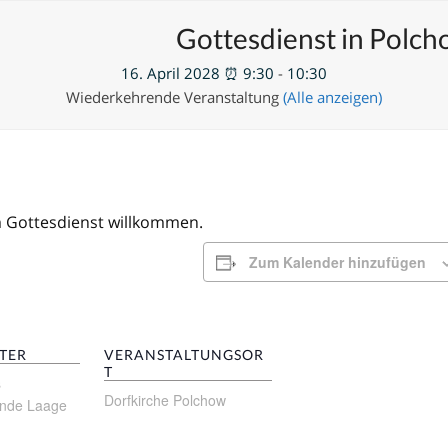
en
Neue Veranstaltung hinzufügen
Gottesdienst in Polc
16. April 2028 ⏰ 9:30
-
10:30
Wiederkehrende Veranstaltung
(Alle anzeigen)
m Gottesdienst willkommen.
Zum Kalender hinzufügen
TER
VERANSTALTUNGSOR
T
s
Dorfkirche Polchow
inde Laage