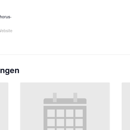
horus-
Website
ungen