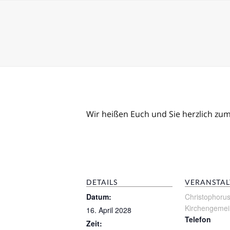
Kalender einbetten
Veranstaltungen anseh
Skip
Unsere Veranstaltungen
to
content
Wir heißen Euch und Sie herzlich zu
DETAILS
VERANSTAL
Datum:
Christophoru
Kirchengeme
16. April 2028
Telefon
Zeit: