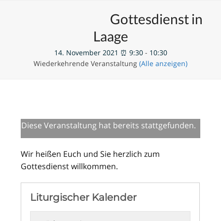
Skip
Open
Close
Unsere Veranstaltungen
Gottesdienst in
to
mobile
mobile
content
Laage
menu
menu
14. November 2021 ⏰ 9:30
-
10:30
Wiederkehrende Veranstaltung
(Alle anzeigen)
Diese Veranstaltung hat bereits stattgefunden.
Wir heißen Euch und Sie herzlich zum
Gottesdienst willkommen.