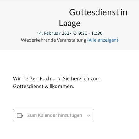
Skip
Open
Close
Unsere Veranstaltungen
Gottesdienst in
to
mobile
mobile
content
Laage
menu
menu
14. Februar 2027 ⏰ 9:30
-
10:30
Wiederkehrende Veranstaltung
(Alle anzeigen)
Wir heißen Euch und Sie herzlich zum
Gottesdienst willkommen.
Zum Kalender hinzufügen