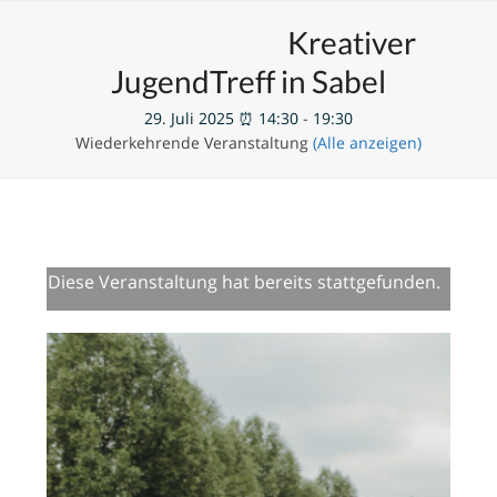
Skip
Open
Close
Unsere Veranstaltungen
Kreativer
to
mobile
mobile
content
JugendTreff in Sabel
menu
menu
29. Juli 2025 ⏰ 14:30
-
19:30
Wiederkehrende Veranstaltung
(Alle anzeigen)
Diese Veranstaltung hat bereits stattgefunden.