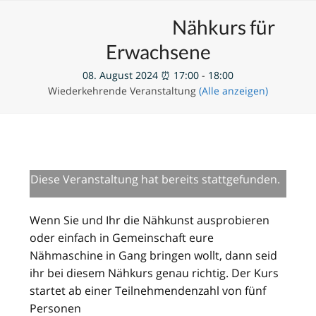
Skip
Open
Close
Unsere Veranstaltungen
Nähkurs für
to
mobile
mobile
content
Erwachsene
menu
menu
08. August 2024 ⏰ 17:00
-
18:00
Wiederkehrende Veranstaltung
(Alle anzeigen)
Diese Veranstaltung hat bereits stattgefunden.
Wenn Sie und Ihr die Nähkunst ausprobieren
oder einfach in Gemeinschaft eure
Nähmaschine in Gang bringen wollt, dann seid
ihr bei diesem Nähkurs genau richtig. Der Kurs
startet ab einer Teilnehmendenzahl von fünf
Personen