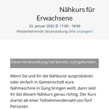
Skip
Open
Close
Unsere Veranstaltungen
Nähkurs für
to
mobile
mobile
content
Erwachsene
menu
menu
23. Januar 2025 ⏰ 17:00
-
18:00
Wiederkehrende Veranstaltung
(Alle anzeigen)
Diese Veranstaltung hat bereits stattgefunden.
Wenn Sie und Ihr die Nähkunst ausprobieren
oder einfach in Gemeinschaft eure
Nähmaschine in Gang bringen wollt, dann seid
ihr bei diesem Nähkurs genau richtig. Der Kurs
startet ab einer Teilnehmendenzahl von fünf
Personen