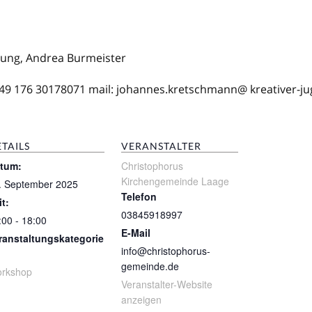
Jung, Andrea Burmeister
49 176 30178071 mail: johannes.kretschmann@ kreativer-ju
TAILS
VERANSTALTER
tum:
Christophorus
Kirchengemeinde Laage
. September 2025
Telefon
it:
03845918997
:00 - 18:00
E-Mail
ranstaltungskategorie
info@christophorus-
gemeinde.de
rkshop
Veranstalter-Website
anzeigen