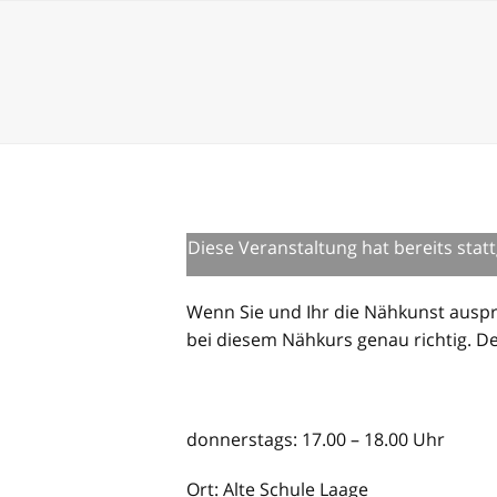
Kalender einbetten
Veranstaltungen anseh
Skip
Unsere Veranstaltungen
to
content
Diese Veranstaltung hat bereits stat
Wenn Sie und Ihr die Nähkunst auspr
bei diesem Nähkurs genau richtig. D
donnerstags: 17.00 – 18.00 Uhr
Ort: Alte Schule Laage