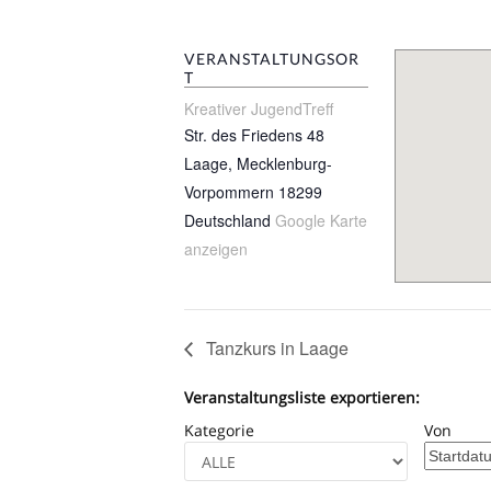
VERANSTALTUNGSOR
T
Kreativer JugendTreff
Str. des Friedens 48
Laage
,
Mecklenburg-
Vorpommern
18299
Deutschland
Google Karte
anzeigen
Tanzkurs in Laage
Veranstaltungsliste exportieren:
Kategorie
Von