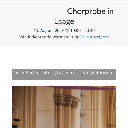
Skip
Open
Close
Unsere Veranstaltungen
Chorprobe in
to
mobile
mobile
content
Laage
menu
menu
13. August 2024 ⏰ 19:00
-
20:30
Wiederkehrende Veranstaltung
(Alle anzeigen)
Diese Veranstaltung hat bereits stattgefunden.