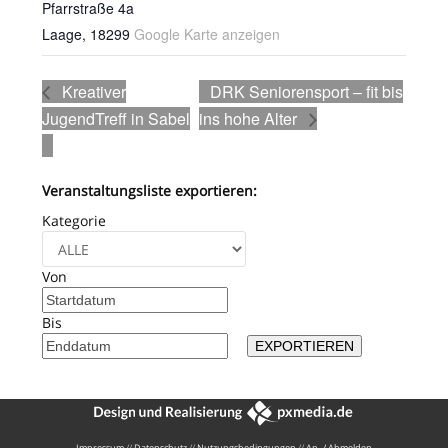
Pfarrstraße 4a
Laage
,
18299
Google Karte anzeigen
Kreativer
DRK Seniorensport – fit bis
JugendTreff in Sabel
ins hohe Alter
Veranstaltungsliste exportieren:
Kategorie
Von
Bis