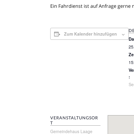
Ein Fahrdienst ist auf Anfrage gerne 
DE
Zum Kalender hinzufügen
Da
25
Ze
15
Ve
:
Se
VERANSTALTUNGSOR
T
Gemeindehaus Laage