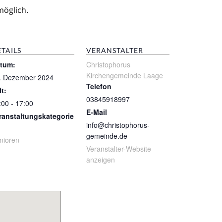
möglich.
TAILS
VERANSTALTER
tum:
Christophorus
Kirchengemeinde Laage
. Dezember 2024
Telefon
it:
03845918997
:00 - 17:00
E-Mail
ranstaltungskategorie
info@christophorus-
gemeinde.de
nioren
Veranstalter-Website
anzeigen