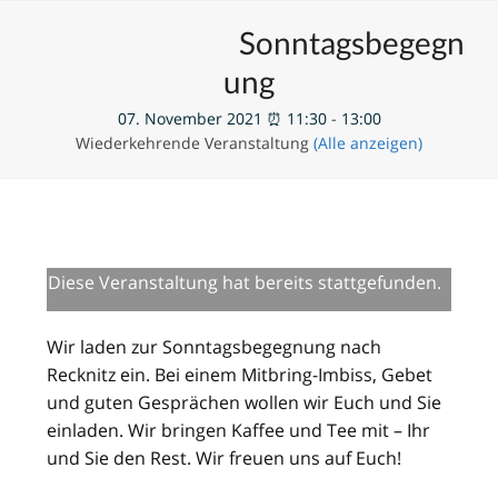
Skip
Open
Close
Unsere Veranstaltungen
Sonntagsbegegn
to
mobile
mobile
content
ung
menu
menu
07. November 2021 ⏰ 11:30
-
13:00
Wiederkehrende Veranstaltung
(Alle anzeigen)
Diese Veranstaltung hat bereits stattgefunden.
Wir laden zur Sonntagsbegegnung nach
Recknitz ein. Bei einem Mitbring-Imbiss, Gebet
und guten Gesprächen wollen wir Euch und Sie
einladen. Wir bringen Kaffee und Tee mit – Ihr
und Sie den Rest. Wir freuen uns auf Euch!