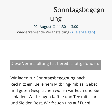
Skip
Open
Close
Unsere Veranstaltungen
Sonntagsbegegn
to
mobile
mobile
content
ung
menu
menu
02. August ⏰ 11:30
-
13:00
Wiederkehrende Veranstaltung
(Alle anzeigen)
Diese Veranstaltung hat bereits stattgefunden.
Wir laden zur Sonntagsbegegnung nach
Recknitz ein. Bei einem Mitbring-Imbiss, Gebet
und guten Gesprächen wollen wir Euch und Sie
einladen. Wir bringen Kaffee und Tee mit – Ihr
und Sie den Rest. Wir freuen uns auf Euch!