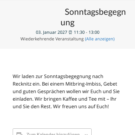
Skip
Open
Close
Unsere Veranstaltungen
Sonntagsbegegn
to
mobile
mobile
content
ung
menu
menu
03. Januar 2027 ⏰ 11:30
-
13:00
Wiederkehrende Veranstaltung
(Alle anzeigen)
Wir laden zur Sonntagsbegegnung nach
Recknitz ein. Bei einem Mitbring-Imbiss, Gebet
und guten Gesprächen wollen wir Euch und Sie
einladen. Wir bringen Kaffee und Tee mit – Ihr
und Sie den Rest. Wir freuen uns auf Euch!
Zum Kalender hinzufügen