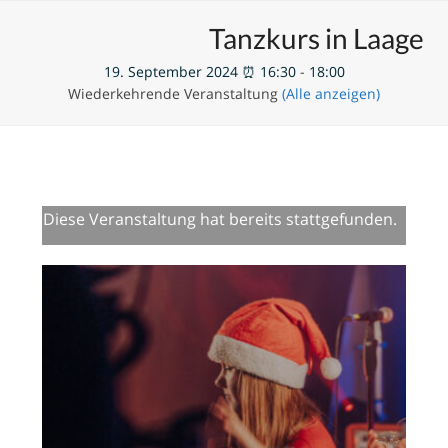
Skip
Open
Close
Unsere Veranstaltungen
Tanzkurs in Laage
to
mobile
mobile
content
19. September 2024 ⏰ 16:30
-
18:00
menu
menu
Wiederkehrende Veranstaltung
(Alle anzeigen)
Diese Veranstaltung hat bereits stattgefunden.