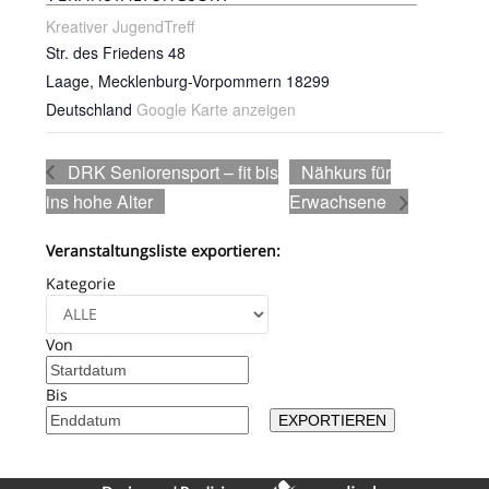
Kreativer JugendTreff
Str. des Friedens 48
Laage
,
Mecklenburg-Vorpommern
18299
Deutschland
Google Karte anzeigen
DRK Seniorensport – fit bis
Nähkurs für
ins hohe Alter
Erwachsene
Veranstaltungsliste exportieren:
Kategorie
Von
Bis