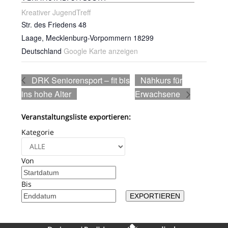
Kreativer JugendTreff
Str. des Friedens 48
Laage
,
Mecklenburg-Vorpommern
18299
Deutschland
Google Karte anzeigen
DRK Seniorensport – fit bis
Nähkurs für
ins hohe Alter
Erwachsene
Veranstaltungsliste exportieren:
Kategorie
Von
Bis