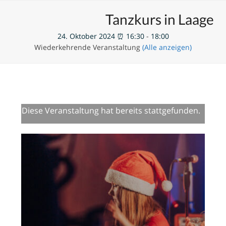
Skip
Open
Close
Unsere Veranstaltungen
Tanzkurs in Laage
to
mobile
mobile
content
24. Oktober 2024 ⏰ 16:30
-
18:00
menu
menu
Wiederkehrende Veranstaltung
(Alle anzeigen)
Diese Veranstaltung hat bereits stattgefunden.