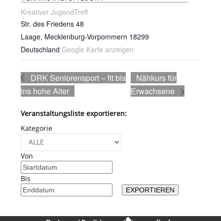
Kreativer JugendTreff
Str. des Friedens 48
Laage
,
Mecklenburg-Vorpommern
18299
Deutschland
Google Karte anzeigen
DRK Seniorensport – fit bis
Nähkurs für
ins hohe Alter
Erwachsene
Veranstaltungsliste exportieren:
Kategorie
Von
Bis