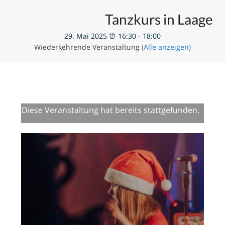
Skip
Open
Close
Unsere Veranstaltungen
Tanzkurs in Laage
to
mobile
mobile
content
29. Mai 2025 ⏰ 16:30
-
18:00
menu
menu
Wiederkehrende Veranstaltung
(Alle anzeigen)
Diese Veranstaltung hat bereits stattgefunden.