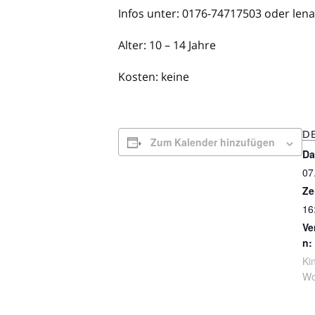
Infos unter: 0176-74717503 oder lena
Alter: 10 – 14 Jahre
Kosten: keine
DE
Zum Kalender hinzufügen
Da
07
Ze
16
Ve
n:
Ki
Wo