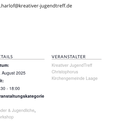
.harlof@kreativer-jugendtreff.de
TAILS
VERANSTALTER
tum:
Kreativer JugendTreff
Christophorus
. August 2025
Kirchengemeinde Laage
it:
:30 - 18:00
ranstaltungskategorie
nder & Jugendliche
,
rkshop