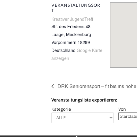
VERANSTALTUNGSOR
T
Kreativer JugendTreff
Str. des Friedens 48
Laage
,
Mecklenburg-
Vorpommern
18299
Deutschland
Google Karte
anzeigen
DRK Seniorensport – fit bis ins hohe 
Veranstaltungsliste exportieren:
Kategorie
Von