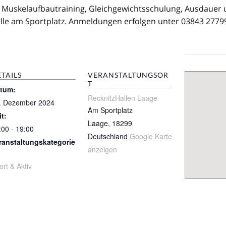
er. Muskelaufbautraining, Gleichgewichtsschulung, Ausdauer
alle am Sportplatz. Anmeldungen erfolgen unter 03843 277
TAILS
VERANSTALTUNGSOR
T
tum:
RecknitzHallen Laage
. Dezember 2024
Am Sportplatz
it:
Laage
,
18299
:00 - 19:00
Deutschland
Google Karte
ranstaltungskategorie
anzeigen
ort & Aktiv