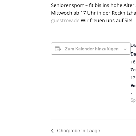
Seniorensport – fit bis ins hohe Alt
Mittwoch ab 17 Uhr in der Recknitzh
guestrow.de
Wir freuen uns auf Sie!
DE
Zum Kalender hinzufügen
Da
18
Ze
17
Ve
:
Sp
Chorprobe in Laage