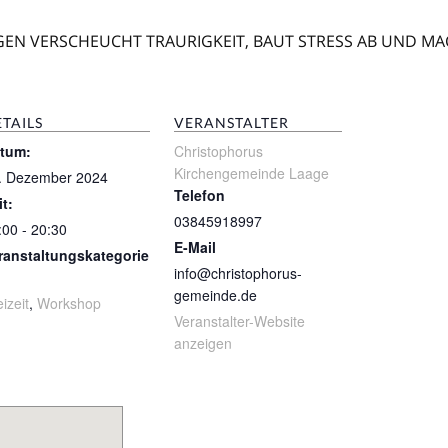
INGEN VERSCHEUCHT TRAURIGKEIT, BAUT STRESS AB UND MA
TAILS
VERANSTALTER
tum:
Christophorus
Kirchengemeinde Laage
. Dezember 2024
Telefon
it:
03845918997
:00 - 20:30
E-Mail
ranstaltungskategorie
info@christophorus-
gemeinde.de
izeit
,
Workshop
Veranstalter-Website
anzeigen