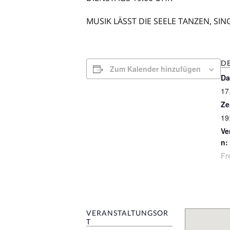
MUSIK LÄSST DIE SEELE TANZEN, S
DE
Zum Kalender hinzufügen
Da
17
Ze
19
Ve
n:
Fre
VERANSTALTUNGSOR
T