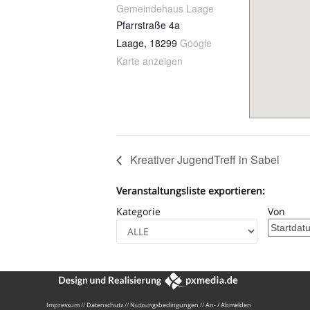
Gemeindehaus Laage
Pfarrstraße 4a
Laage
,
18299
Google
Karte anzeigen
Kreativer JugendTreff in Sabel
Veranstaltungsliste exportieren:
Kategorie
Von
Impressum
//
Datenschutz
//
Nutzungsbedingungen
//
An- / Abmelden