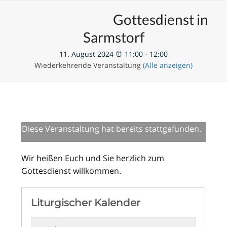
Skip
Open
Close
Unsere Veranstaltungen
Gottesdienst in
to
mobile
mobile
content
Sarmstorf
menu
menu
11. August 2024 ⏰ 11:00
-
12:00
Wiederkehrende Veranstaltung
(Alle anzeigen)
Diese Veranstaltung hat bereits stattgefunden.
Wir heißen Euch und Sie herzlich zum
Gottesdienst willkommen.