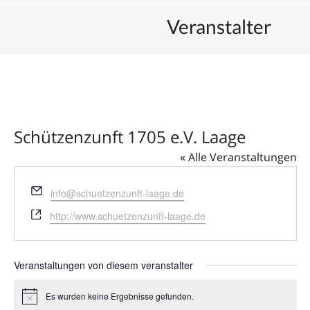
Skip
Open
Close
Unsere Veranstaltungen
Veranstalter
to
mobile
mobile
content
menu
menu
Schützenzunft 1705 e.V. Laage
« Alle Veranstaltungen
Email
info@schuetzenzunft-laage.de
Webseite
http://www.schuetzenzunft-laage.de
Veranstaltungen von diesem veranstalter
Es wurden keine Ergebnisse gefunden.
Hinweis