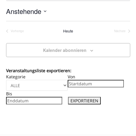
Anstehende
Datum
wählen.
Heute
Vorherige
Nächste
Veranstaltungen
Veranstalt
Kalender abonnieren
Veranstaltungsliste exportieren:
Kategorie
Von
Bis