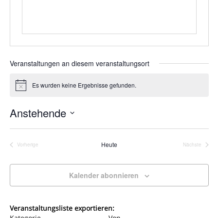
Veranstaltungen an diesem veranstaltungsort
Es wurden keine Ergebnisse gefunden.
Hinweis
Anstehende
Datum
wählen.
Heute
Vorherige
Nächste
Veranstaltungen
Veranstalt
Kalender abonnieren
Veranstaltungsliste exportieren:
Kategorie
Von