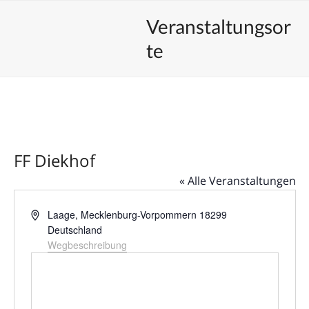
Skip
Open
Close
Unsere Veranstaltungen
Veranstaltungsor
to
mobile
mobile
content
te
menu
menu
FF Diekhof
« Alle Veranstaltungen
Adresse
Laage
,
Mecklenburg-Vorpommern
18299
Deutschland
Wegbeschreibung