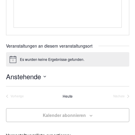
Veranstaltungen an diesem veranstaltungsort
Es wurden keine Ergebnisse gefunden.
Hinweis
Anstehende
Datum
wählen.
Heute
Vorherige
Nächste
Veranstaltungen
Veranstalt
Kalender abonnieren