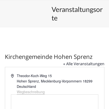
Skip
Open
Close
Unsere Veranstaltungen
Veranstaltungsor
to
mobile
mobile
content
te
menu
menu
Kirchengemeinde Hohen Sprenz
« Alle Veranstaltungen
Adresse
Theodor-Koch-Weg 15
Hohen Sprenz
,
Mecklenburg-Vorpommern
18299
Deutschland
Wegbeschreibung