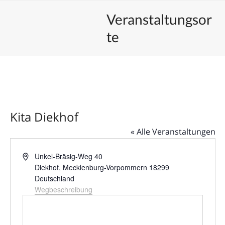
Skip
Open
Close
Unsere Veranstaltungen
Veranstaltungsor
to
mobile
mobile
content
te
menu
menu
Kita Diekhof
« Alle Veranstaltungen
Adresse
Unkel-Bräsig-Weg 40
Diekhof
,
Mecklenburg-Vorpommern
18299
Deutschland
Wegbeschreibung