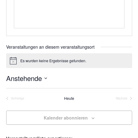
Veranstaltungen an diesem veranstaltungsort
Es wurden keine Ergebnisse gefunden.
Hinweis
Anstehende
Datum
wählen.
Heute
Vorherige
Nächste
Veranstaltungen
Veranstalt
Kalender abonnieren