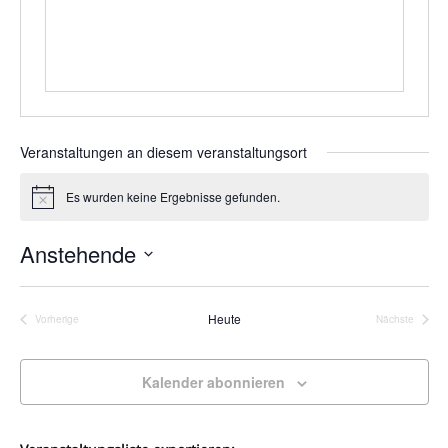
Veranstaltungen an diesem veranstaltungsort
Es wurden keine Ergebnisse gefunden.
Hinweis
Anstehende
Datum
wählen.
Heute
Vorherige
Nächste
Veranstaltungen
Veranstalt
Kalender abonnieren