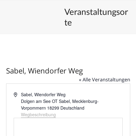
Skip
Open
Close
Unsere Veranstaltungen
Veranstaltungsor
to
mobile
mobile
content
te
menu
menu
Sabel, Wiendorfer Weg
« Alle Veranstaltungen
Adresse
Sabel, Wiendorfer Weg
Dolgen am See OT Sabel
,
Mecklenburg-
Vorpommern
18299
Deutschland
Wegbeschreibung